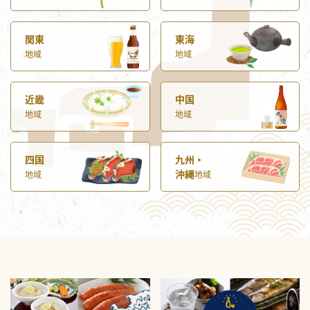
関東
東海
地域
地域
近畿
中国
地域
地域
四国
九州・
沖縄
地域
地域