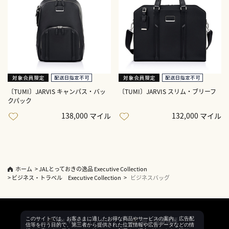
〔TUMI〕JARVIS キャンパス・バッ
〔TUMI〕JARVIS スリム・ブリーフ
クパック
138,000 マイル
132,000 マイル
ホーム
>
JALとっておきの逸品 Executive Collection
>
ビジネス・トラベル Executive Collection
>
ビジネスバッグ
このサイトでは、お客さまに適したお得な商品やサービスの案内、広告配
JAL Webサイトトップ
個人情報保護
信等を行う目的で、第三者から提供された位置情報や広告データなどの情