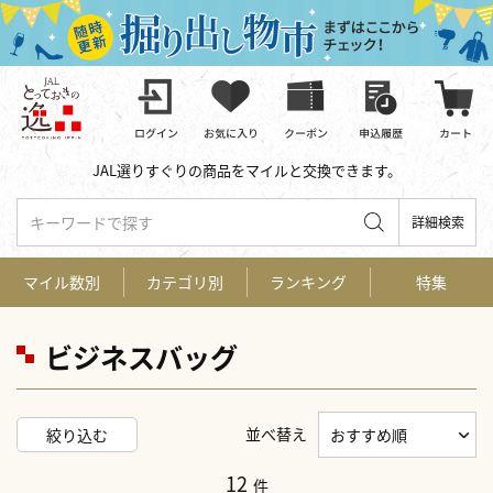
JAL選りすぐりの商品をマイルと交換できます。
キーワードで探す
詳細検索
マイル数別
カテゴリ別
ランキング
特集
ビジネスバッグ
並べ替え
絞り込む
12
件