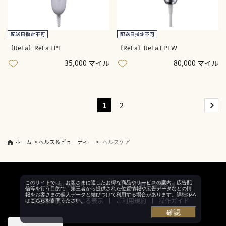
〔ReFa〕ReFa EPI
〔ReFa〕ReFa EPI Ｗ
35,000 マイル
80,000 マイル
1
2
ホーム
>
ヘルス＆ビューティー
>
ヘルスケア
このサイトでは、お客さまに適したお得な商品やサービスの案内、広告配
JAL Webサイトトップ
個人情報保護
信等を行う目的で、第三者から提供された位置情報や広告データなどの情
報をお客さまの個人データと結びつけて利用する場合があります。詳細Q&A
特定商取引法に準じる表示
ご利用規約
操作ガイド
は
こちら
を参照ください。
確認