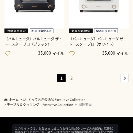
〔バルミューダ〕バルミューダ ザ・
〔バルミューダ〕バルミューダ ザ・
トースター プロ（ブラック）
トースター プロ（ホワイト）
35,000 マイル
35,000 マイル
1
2
ホーム
>
JALとっておきの逸品 Executive Collection
>
テーブル＆クッキング Executive Collection
>
調理家電
このサイトでは、お客さまに適したお得な商品やサービスの案内、広告配
JAL Webサイトトップ
個人情報保護
信等を行う目的で、第三者から提供された位置情報や広告データなどの情