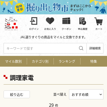
JAL選りすぐりの商品をマイルと交換できます。
キーワードで探す
詳細検索
マイル数別
カテゴリ別
ランキング
特集
調理家電
並べ替え
絞り込む
29
件