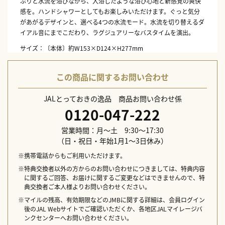
ぷりと水流を浴びながら、入浴したような浴び心地と新感覚の爽快
感を。ハンドシャワーとしてもお楽しみいただけます。ぐっと気分
があがるデザインと、選べる4つの水流モード。水流を切り替えるダ
イアル音にまでこだわり、ラグジュアリーなバスタイムを演出。
サイズ：〔本体〕約W153×D124×H277mm
本体重量：〔本体〕約430g
素材：ABS、ASA、ポリアセタール、ステンレス、エチレンプロピレ
この商品に関するお問い合わせ
ンゴム、ニトリルゴム
生産国：中国
JALとっておきの逸品 商品お問い合わせ係
付属品：K（KVK用）アダプター、M（MYM用）アダプター、外装リ
0120-047-222
ング、ゴムパッキン（細）、オープナー、取扱説明書、クイックガ
イド、保証書
営業時間：月～土 9:30～17:30
配送日指定不可
（日・祝日・年始1月1～3日休み）
※携帯電話からもご利用いただけます。
※特典交換者以外の方からのお問い合わせにつきましては、特典内容
に関するご回答、お届けに関するご変更などはできませんので、特
典交換者ご本人様よりお問い合わせください。
※マイルの残高、有効期限などのJMBに関する詳細は、会員ログイン
後のJAL Webサイトでご確認いただくか、各地区JALマイレージバ
ンクセンターへお問い合わせください。