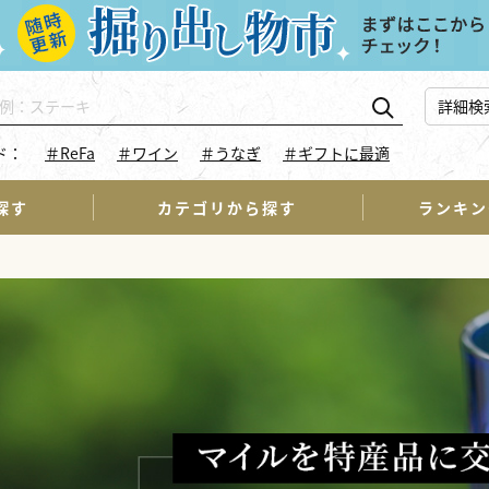
詳細検
ド：
＃ReFa
＃ワイン
＃うなぎ
＃ギフトに最適
探す
カテゴリから探す
ランキン