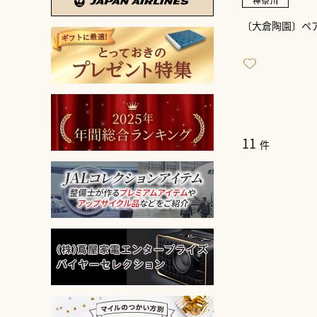
〔大倉陶園〕ペ
11
件