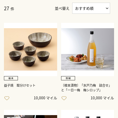
27
並べ替え
件
益子焼 取分けセット
〔根本漬物〕「水戸乃梅 詰合せ」
と「一日一梅 梅シロップ」
10,000 マイル
10,000 マイル