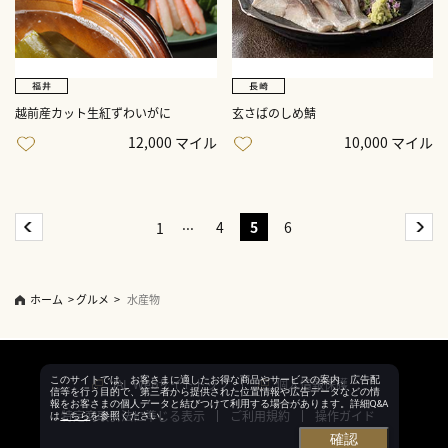
越前産カット生紅ずわいがに
玄さばのしめ鯖
12,000 マイル
10,000 マイル
4
5
6
1
ホーム
>
グルメ
>
水産物
このサイトでは、お客さまに適したお得な商品やサービスの案内、広告配
JAL Webサイトトップ
個人情報保護
信等を行う目的で、第三者から提供された位置情報や広告データなどの情
報をお客さまの個人データと結びつけて利用する場合があります。詳細Q&A
特定商取引法に準じる表示
ご利用規約
操作ガイド
は
こちら
を参照ください。
確認