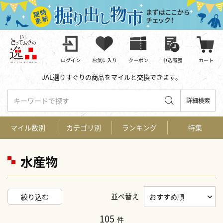
JAL選りすぐりの商品をマイルと交換できます。
キーワードで探す
詳細検索
マイル数別
カテゴリ別
ランキング
特集
水産物
並べ替え
絞り込む
105
件