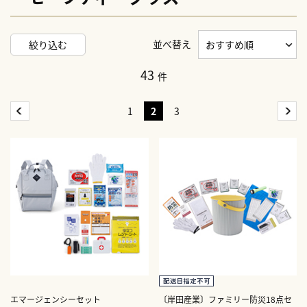
並べ替え
絞り込む
43
件
1
2
3
エマージェンシーセット
〔岸田産業〕ファミリー防災18点セ