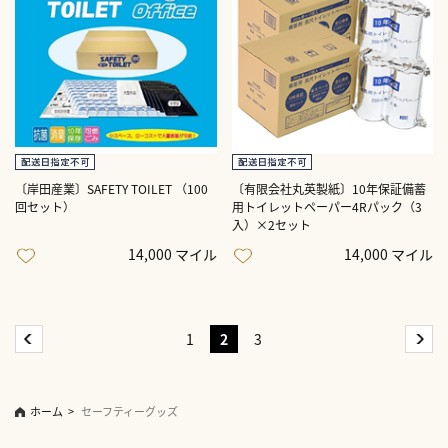
〔岸田産業〕SAFETY TOILET （100
〔有限会社丸英製紙〕10年保証備蓄
回セット）
用トイレットペーパー4Rパック（3
入）×2セット
14,000 マイル
14,000 マイル
1
2
3
ホーム
>
セーフティーグッズ