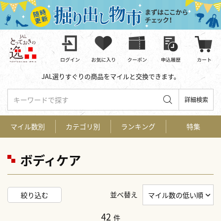
JAL選りすぐりの商品をマイルと交換できます。
キーワードで探す
詳細検索
マイル数別
カテゴリ別
ランキング
特集
ボディケア
並べ替え
絞り込む
42
件