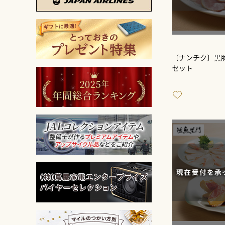
〔ナンチク〕黒
セット