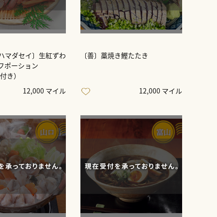
ハマダセイ〕生紅ずわ
〔善〕藁焼き鰹たたき
フポーション
し付き）
12,000 マイル
12,000 マイル