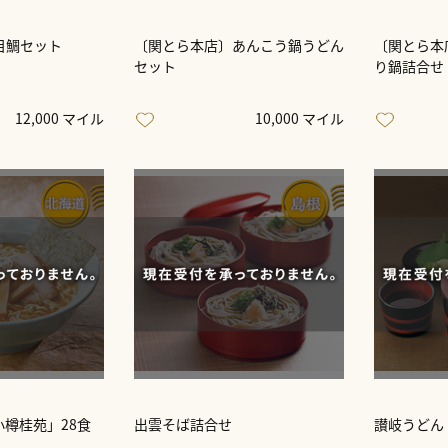
目鯛セット
〔関とら本店〕あんこう鍋うどん
〔関とら本
セット
り鍋詰合せ
12,000 マイル
10,000 マイル
樽桂苑」28食
出雲そば詰合せ
讃岐うどん