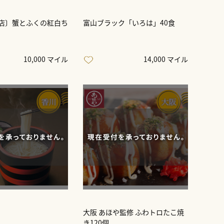
店〕蟹とふくの紅白ち
富山ブラック「いろは」40食
10,000 マイル
14,000 マイル
大阪 あほや監修 ふわトロたこ焼
き120個