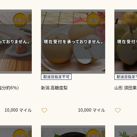
塩分約6％）
新潟 高糖度梨
山形 須田
10,000 マイル
10,000 マイル