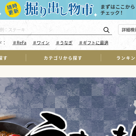
詳細検
ド：
＃ReFa
＃ワイン
＃うなぎ
＃ギフトに最適
探す
カテゴリから探す
ランキン