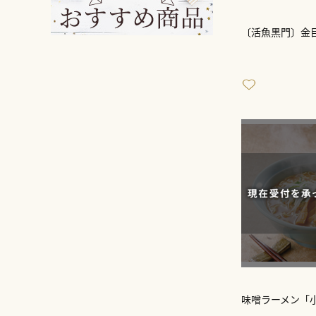
〔活魚黒門〕金
味噌ラーメン「小