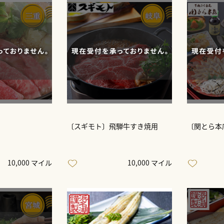
〔スギモト〕飛騨牛すき焼用
〔関とら本
10,000 マイル
10,000 マイル