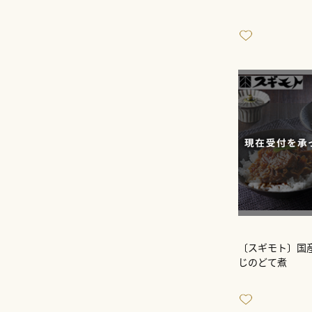
〔スギモト〕国
じのどて煮