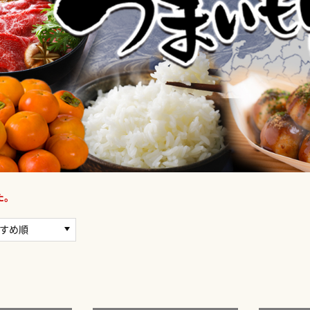
た。
すめ順
順
ル数の低い順
ル数の高い順