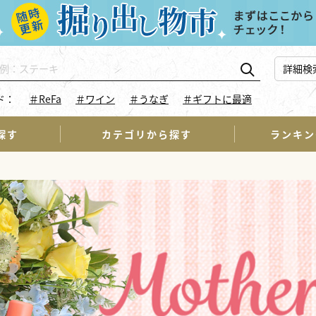
詳細検
ド：
＃ReFa
＃ワイン
＃うなぎ
＃ギフトに最適
探す
カテゴリから探す
ランキン