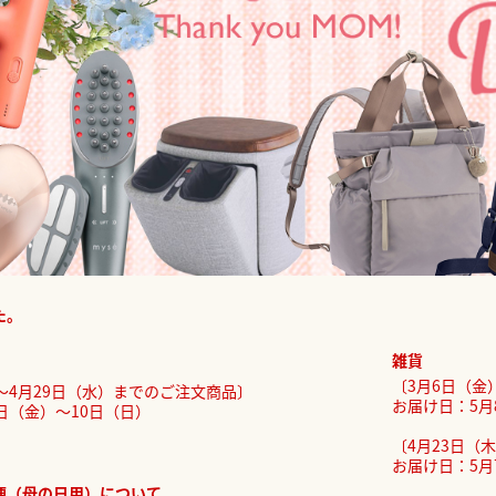
た。
雑貨
〔3月6日（金
～4月29日（水）までのご注文商品〕
お届け日：5月
日（金）～10日（日）
〔4月23日（
お届け日：5
便（母の日用）について