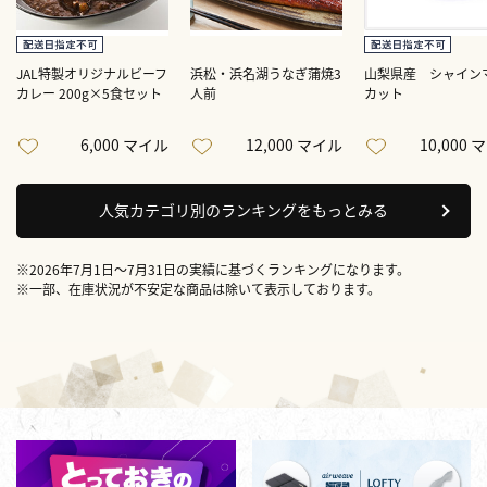
JAL特製オリジナルビーフ
浜松・浜名湖うなぎ蒲焼3
山梨県産 シャイン
カレー 200g×5食セット
人前
カット
6,000 マイル
12,000 マイル
10,000
人気カテゴリ別のランキングをもっとみる
※2026年7月1日～7月31日の実績に基づくランキングになります。
※一部、在庫状況が不安定な商品は除いて表示しております。