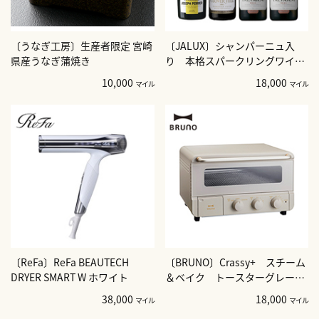
〔うなぎ工房〕生産者限定 宮崎
〔JALUX〕シャンパーニュ入
県産うなぎ蒲焼き
り 本格スパークリングワイン
4本セット
10,000
18,000
マイル
マイル
〔ReFa〕ReFa BEAUTECH
〔BRUNO〕Crassy+ スチーム
DRYER SMART W ホワイト
＆ベイク トースターグレージ
ュ
38,000
18,000
マイル
マイル