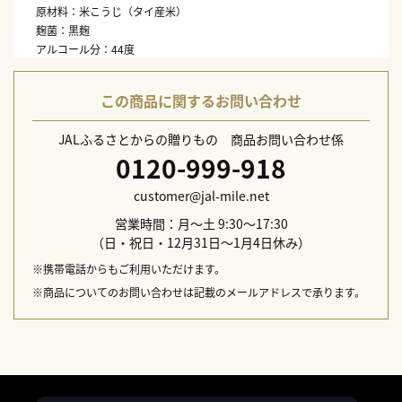
原材料：米こうじ（タイ産米）
麹菌：黒麹
アルコール分：44度
蒸留方法：常圧
保存方法：常温（直射日光を避け、涼しいところで保管）
この商品に関するお問い合わせ
JALふるさとからの贈りもの 商品お問い合わせ係
0120-999-918
customer@jal-mile.net
営業時間：月～土 9:30～17:30
（日・祝日・12月31日～1月4日休み）
※携帯電話からもご利用いただけます。
※商品についてのお問い合わせは記載のメールアドレスで承ります。