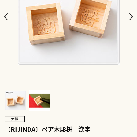
〔RIJINDA〕ペア木彫枡 漢字