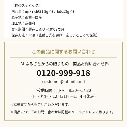
〔抹茶スティック〕
内容量：uji・rich各1.5g×3、bito13g×3
原産地：茶葉＝国産
加工地：京都府
賞味期間：製造日より常温で9カ月
保存方法：常温（直射日光を避け、涼しいところで保管）
〔茶筅リング〕
サイズ（約）：直径4×高さ5cm
この商品に関するお問い合わせ
材質：ステンレス
原産国：日本製
JALふるさとからの贈りもの 商品お問い合わせ係
0120-999-918
〔茶器〕
サイズ（約）：（直径6×高さ4cm）×2
customer@jal-mile.net
材質：白磁
原産国：日本製
営業時間：月～土 9:30～17:30
（日・祝日・12月31日～1月4日休み）
※携帯電話からもご利用いただけます。
※商品についてのお問い合わせは記載のメールアドレスで承ります。