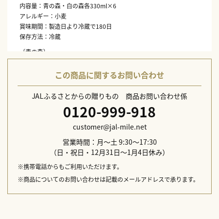
内容量：青の森・白の森各330ml×6
アレルギー：小麦
賞味期間：製造日より冷蔵で180日
保存方法：冷蔵
〔青の森〕
原材料：麦芽（外国製造）・ホップ・ヒノキチップ
アルコール分：6度
この商品に関するお問い合わせ
〔白の森〕
JALふるさとからの贈りもの 商品お問い合わせ係
原材料：麦芽（外国製造）・ホップ・小麦・糖分・果汁・ミント
0120-999-918
アルコール分：4.5度
customer@jal-mile.net
営業時間：月～土 9:30～17:30
（日・祝日・12月31日～1月4日休み）
※携帯電話からもご利用いただけます。
※商品についてのお問い合わせは記載のメールアドレスで承ります。