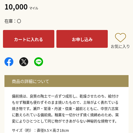
10,000
マイル
在庫
〇
カートに入れる
お申し込み
お気に入り
備前焼は、良質の陶土で一点ずつ成形し、乾燥させたのち、絵付け
もせず釉薬も使わずそのまま焼いたもので、土味がよく表れている
焼き物です。瀬戸・常滑・丹波・信楽・越前とともに、中世六古窯
に数えられている備前焼。釉薬を一切かけず焼く焼締めのため、窯
変によりひとつとして同じ物ができあがらない神秘的な焼物です。
サイズ（約）：直径9.5×高さ18cm