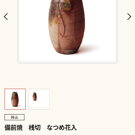
備前焼 桟切 なつめ花入