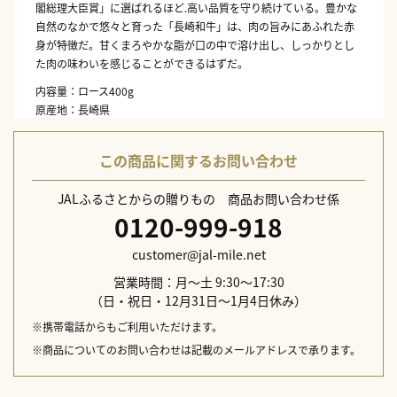
閣総理大臣賞」に選ばれるほど.高い品質を守り続けている。豊かな
自然のなかで悠々と育った「長崎和牛」は、肉の旨みにあふれた赤
身が特徴だ。甘くまろやかな脂が口の中で溶け出し、しっかりとし
た肉の味わいを感じることができるはずだ。
内容量：ロース400g
原産地：長崎県
賞味期間：出荷日より冷凍で90日
保存方法：冷凍
この商品に関するお問い合わせ
JALふるさとからの贈りもの 商品お問い合わせ係
0120-999-918
customer@jal-mile.net
営業時間：月～土 9:30～17:30
（日・祝日・12月31日～1月4日休み）
※携帯電話からもご利用いただけます。
※商品についてのお問い合わせは記載のメールアドレスで承ります。