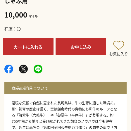
しゃぶ用
10,000
マイル
在庫
〇
カートに入れる
お申し込み
お気に入り
温暖な気候で自然に恵まれた長崎県は、牛の生育に適した環境だ。
和牛飼育の歴史は長く、実は鎌倉時代の齊物にも和牛のルーツとな
る「筑紫牛（壱岐牛）」や「御厨牛（平戸牛）」が登場する。約
700年前から脈々と受け継がれてきた飼育のノウハウは今も健在
で、近年は品評会「第ID回全国和牛能力共進会」の肉牛の部で「内