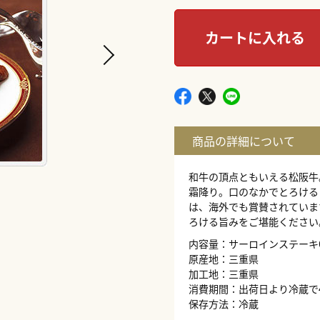
カートに入れる
和牛の頂点ともいえる松阪牛
霜降り。口のなかでとろける
は、海外でも賞賛されていま
ろける旨みをご堪能ください
内容量：サーロインステーキ6
原産地：三重県
加工地：三重県
消費期間：出荷日より冷蔵で
保存方法：冷蔵