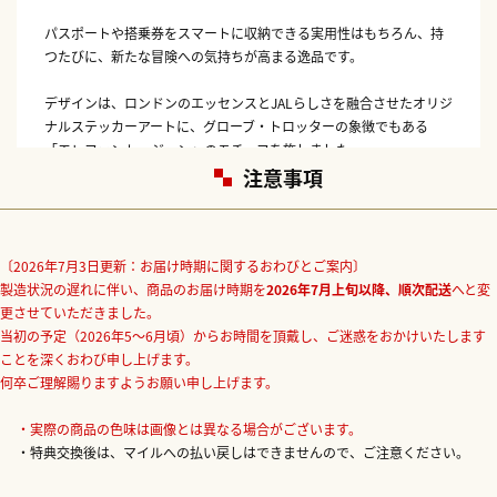
パスポートや搭乗券をスマートに収納できる実用性はもちろん、持
つたびに、新たな冒険への気持ちが高まる逸品です。
デザインは、ロンドンのエッセンスとJALらしさを融合させたオリジ
ナルステッカーアートに、グローブ・トロッターの象徴でもある
「エレファント・ジョン」のモチーフを施しました。
注意事項
パスポートにスタンプが増えるたびに思い出が重なっていくよう
に、このパスポートスリーブも旅のパートナーとして長く寄り添え
るように…そんな願いを込めて、細部にまで丁寧に仕上げておりま
〔2026年7月3日更新：お届け時期に関するおわびとご案内〕
す。
製造状況の遅れに伴い、商品のお届け時期を
2026年7月上旬以降、順次配送
へと変
更させていただきました。
サイズ（約）：横10×縦13.6cm
当初の予定（2026年5～6月頃）からお時間を頂戴し、ご迷惑をおかけいたします
素材： 牛革
ことを深くおわび申し上げます。
何卒ご理解賜りますようお願い申し上げます。
・実際の商品の色味は画像とは異なる場合がございます。
・特典交換後は、マイルへの払い戻しはできませんので、ご注意ください。