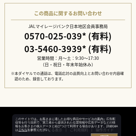
この商品に関するお問い合わせ
JALマイレージバンク日本地区会員事務局
0570-025-039
*
(有料)
03-5460-3939
*
(有料)
営業時間：月～土：9:30～17:30
（日・祝日・年末年始休み）
※本ダイヤルでの通話は、電話応対の品質向上とお問い合わせ内容確
認のため、録音しております。
このサイトでは、お客さまに適したお得な商品やサービスの案内、広告配
JAL Webサイトトップ
個人情報保護
信等を行う目的で、第三者から提供された位置情報や広告データなどの情
報をお客さまの個人データと結びつけて利用する場合があります。詳細Q&A
特定商取引法に準じる表示
ご利用規約
操作ガイド
は
こちら
を参照ください。