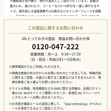
の機能美を受け継ぎ、現代の道具として設計されています。容量は
最大0.9L、最小0.3Lで、コーヒーなら5～6杯分を一度に沸かせるサ
イズ。操作部には温度調整やLED表示などのインターフェースを搭載
し、操作中のサウンドやゆらめく光にまでこだわり、注ぎ心地も滑
らかな使い心地を目指しています。
この商品に関するお問い合わせ
本体サイズ：W22.6×D21.7×H29.7cm
本体重量：1,500g
JALとっておきの逸品 商品お問い合わせ係
素材：ステンレス鋼、ABS樹脂+溶剤塗装、シリコン、POM、PP
0120-047-222
付属品：電源ベース
生産国：中国
営業時間：月～土 9:30～17:30
（日・祝日・年始1月1～3日休み）
※携帯電話からもご利用いただけます。
※特典交換者以外の方からのお問い合わせにつきましては、特典内容
に関するご回答、お届けに関するご変更などはできませんので、特
典交換者ご本人様よりお問い合わせください。
※マイルの残高、有効期限などのJMBに関する詳細は、会員ログイン
後のJAL Webサイトでご確認いただくか、各地区JALマイレージバ
ンクセンターへお問い合わせください。
※お手続き確認メールの送信に際して、「@jal-totteoki.jp」からのメ
ールを受信できるようご設定ください。