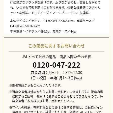
けに豊かなサウンドを届けます。走りながらでも、会話しながらで
も、いつでも音楽を聴くことができます。快適な装着感にスタイリ
ッシュな外観、そしてボーズイマーシブオーディオも搭載。
本体サイズ：イヤホン／H1.9×W1.7×D2.7cm、充電ケース／
H4.2×W6.5×D2.6cm
本体重量：イヤホン／各6.5g、充電ケース／44g
連続再生時間：最長7.5時間（イマーシブオーディオがオンの場合は
最長4.5時間）
この商品に関するお問い合わせ
充電時間：イヤホン／最長1時間、充電ケース／最長3時間
防水規格：IPX4
JALとっておきの逸品 商品お問い合わせ係
付属品：充電ケース、USB-C（A→C）ケーブル、クイックスタート
0120-047-222
ガイド、セーフティシート
生産国：中国
営業時間：月～土 9:30～17:30
配送日指定不可
（日・祝日・年始1月1～3日休み）
※携帯電話からもご利用いただけます。
※特典交換者以外の方からのお問い合わせにつきましては、特典内容
に関するご回答、お届けに関するご変更などはできませんので、特
典交換者ご本人様よりお問い合わせください。
※マイルの残高、有効期限などのJMBに関する詳細は、会員ログイン
後のJAL Webサイトでご確認いただくか、各地区JALマイレージバ