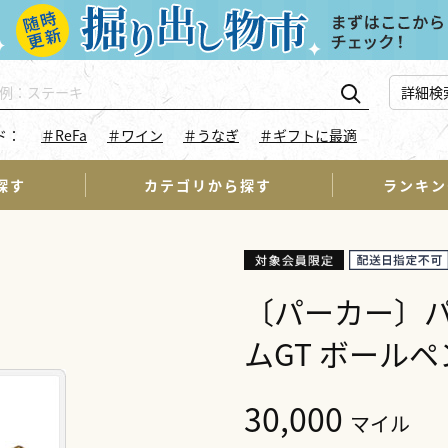
詳細検
ド：
＃ReFa
＃ワイン
＃うなぎ
＃ギフトに最適
探す
カテゴリから探す
ランキン
〔パーカー〕パ
ムGT ボールペ
30,000
マイル