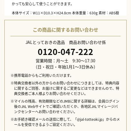
かっても安心して使うことができます。
本体サイズ：W11×D10.3×H24.8cm 本体重量：630g 素材：ABS樹
脂、PC、ステンレス 生産国：中国
配送日指定不可
この商品に関するお問い合わせ
JALとっておきの逸品 商品お問い合わせ係
0120-047-222
営業時間：月～土 9:30～17:30
（日・祝日・年始1月1～3日休み）
※携帯電話からもご利用いただけます。
※特典交換者以外の方からのお問い合わせにつきましては、特典内容
に関するご回答、お届けに関するご変更などはできませんので、特
典交換者ご本人様よりお問い合わせください。
※マイルの残高、有効期限などのJMBに関する詳細は、会員ログイン
後のJAL Webサイトでご確認いただくか、各地区JALマイレージバ
ンクセンターへお問い合わせください。
※お手続き確認メールの送信に際して、「@jal-totteoki.jp」からのメ
ールを受信できるようご設定ください。