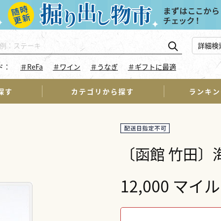
詳細検
ド：
＃ReFa
＃ワイン
＃うなぎ
＃ギフトに最適
探す
カテゴリから探す
ランキン
〔函館 竹田〕
12,000 マイル