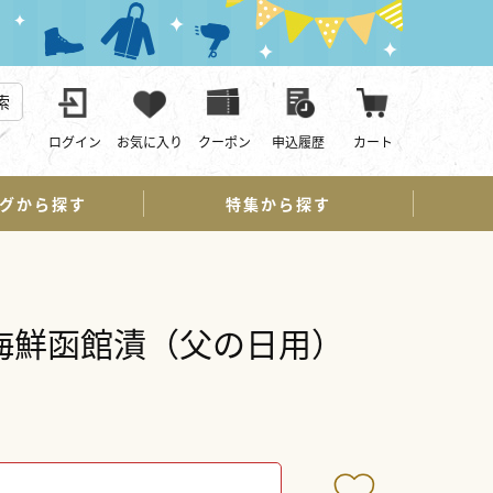
索
ログイン
お気に入り
クーポン
申込履歴
カート
グから探す
特集から探す
海鮮函館漬（父の日用）