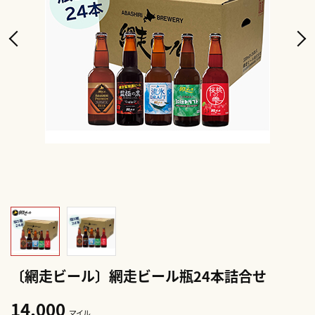
〔網走ビール〕網走ビール瓶24本詰合せ
14,000
マイル