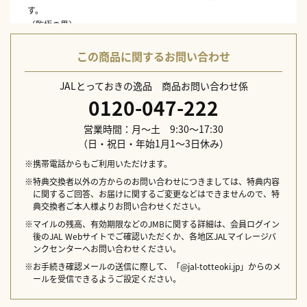
す。
〔監極の黒〕
カラメル麦芽の香ばしさと深いコクが味わえる上質なスタウト。
この商品に関するお問い合わせ
内容量：流氷ドラフト 330ml×6、知床ドラフト 330ml×6、桜桃の
雫 330ml×6、ABASHIRIプレミアムビール 330ml×3、監極の黒
JALとっておきの逸品 商品お問い合わせ係
330ml×3
0120-047-222
原産国：日本
加工地：北海道
営業時間：月～土 9:30～17:30
賞味期限：製造日から270日
（日・祝日・年始1月1～3日休み）
保存方法：常温
※携帯電話からもご利用いただけます。
※特典交換者以外の方からのお問い合わせにつきましては、特典内容
に関するご回答、お届けに関するご変更などはできませんので、特
典交換者ご本人様よりお問い合わせください。
※マイルの残高、有効期限などのJMBに関する詳細は、会員ログイン
後のJAL Webサイトでご確認いただくか、各地区JALマイレージバ
ンクセンターへお問い合わせください。
※お手続き確認メールの送信に際して、「@jal-totteoki.jp」からのメ
ールを受信できるようご設定ください。