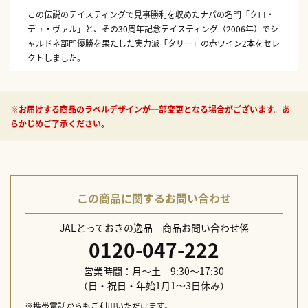
この伝説のテイスティングで見事勝利を収めたナパの名門「クロ・
デュ・ヴァル」と、その30周年記念テイスティング（2006年）でシ
ャルドネ部門優勝を果たした実力派「タリー」の赤ワイン2本をセレ
クトしました。
1本目の「クロ・デュ・ヴァル レッド・ブレンド」は、複雑味と飲
みやすさを両立させたリッチな果実味が魅力。2本目の「タリー ビ
※お届けする商品のラベルデザインが一部変更となる場合がございます。あ
ショップス・ピーク ピノ・ノワール」は、カリフォルニア・ピノの
らかじめご了承ください。
名手が手掛ける、チャーミングな香りと柔らかな口当たりが特徴で
す。
カリフォルニアワインの歴史と実力を象徴する2本を、ご自宅でお楽
しみください。
この商品に関するお問い合わせ
内容量：
クロ デュ ヴァル レッド ブレンド （アメリカ） 750ml × 1本
JALとっておきの逸品 商品お問い合わせ係
タリー ビショップス ピーク ピノ ノワール サン ルイス オビスポ コ
0120-047-222
ースト （アメリカ） 750ml × 1本
営業時間：月～土 9:30～17:30
（日・祝日・年始1月1～3日休み）
※携帯電話からもご利用いただけます。