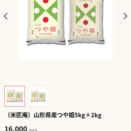
〔米匠庵〕山形県産つや姫5kg＋2kg
16,000
マイル