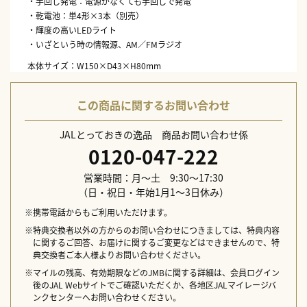
・手回し発電：電源がなくても手回しで発電
・乾電池：単4形×3本（別売）
・輝度の高いLEDライト
・いざという時の情報源、AM／FMラジオ
本体サイズ：W150×D43×H80mm
本体重量：270g
素材：本体：ABS樹脂
この商品に関するお問い合わせ
透明部：PS樹脂
生産国：中国
JALとっておきの逸品 商品お問い合わせ係
0120-047-222
営業時間：月～土 9:30～17:30
（日・祝日・年始1月1～3日休み）
※携帯電話からもご利用いただけます。
※特典交換者以外の方からのお問い合わせにつきましては、特典内容
に関するご回答、お届けに関するご変更などはできませんので、特
典交換者ご本人様よりお問い合わせください。
※マイルの残高、有効期限などのJMBに関する詳細は、会員ログイン
後のJAL Webサイトでご確認いただくか、各地区JALマイレージバ
ンクセンターへお問い合わせください。