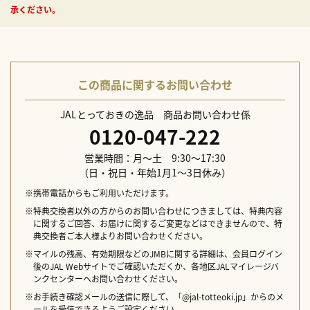
承ください。
加工地：最終加工地／国内（宮城県）
賞味期限：冷凍で2026年1月31日（土）
保存方法：冷凍 ※解凍後は冷蔵庫で保管し、お早めにお召し上がり
ください。
重箱素材／サイズ／重量：木製／縦152×横202×高さ50mm×2段
この商品に関するお問い合わせ
／1,100g
特定原材料：小麦・卵・乳成分・えび
JALとっておきの逸品 商品お問い合わせ係
お申し込み期間：12月10日（水）
0120-047-222
お届け期間：12月29日（月）
お届け時間の指定はできません。離島を含む一部の地域につきまし
営業時間：月～土 9:30～17:30
ては、お届けが出来ない場合がございます。詳細はJALとっておきの
（日・祝日・年始1月1～3日休み）
逸品お問い合わせ係までご連絡ください。
※携帯電話からもご利用いただけます。
配送日指定不可
※特典交換者以外の方からのお問い合わせにつきましては、特典内容
に関するご回答、お届けに関するご変更などはできませんので、特
典交換者ご本人様よりお問い合わせください。
※マイルの残高、有効期限などのJMBに関する詳細は、会員ログイン
後のJAL Webサイトでご確認いただくか、各地区JALマイレージバ
ンクセンターへお問い合わせください。
※お手続き確認メールの送信に際して、「@jal-totteoki.jp」からのメ
ールを受信できるようご設定ください。