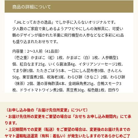
「JALとっておきの逸品」でしか手に入らないオリジナルです。
少人数のご家庭で楽しめるようアワビやにしんの海鮮具に、可愛い
鶴のデザインが描かれた羊羹に飛行機型の人参などなど多彩に41品
も盛り込まれたおせちです。
内容量：2～3人前（41品目）
〔壱之重〕かまぼこ（紅）1枚、かまぼこ（白）1枚、人参鶴型1
個、紅白なます25g、いくら醤油漬4g、イタリアンソーセージ2枚、
てまり餅1個、たたきごぼう5本、一口にしん昆布巻3個、きんとん
50g、栗甘露煮2個、祝海老3尾、わらび餅（きなこ）2個、わらび餅
（抹茶）2個、蓮の芽梅酢漬4本、金胡麻角煮25g、合鴨スモーク3
枚、ドライトマトワイン煮2個、黒豆煮30g、桜色麩1枚、田作り
8g、杏子甘露煮1個
〔弐之重〕伊達巻2枚、紅あずま甘露煮2個、花形人参1枚、ぶり照
焼2枚、金柑甘露煮1個、にしん甘酢漬30g、ばい貝旨煮2個、白花豆
〔お申し込み後の「お届け先住所変更」について〕
煮25g、花餅（紅）1個、味付数の子2枚、小松菜ときのこの煮浸し
・お届け先住所の変更をご要望の場合は「おせち お申し込み期間内」にて承
25g、煮アワビ2個、ボイル昆布25g、舞鶴ようかん1個、飛行機型人
ります。
参2個、きぬさや2枚、椎茸煮〆2枚、れんこん旨煮2枚、一口焼湯葉
・上記期間外での変更（転送）をご要望の場合は、変更後のお届け先までの
2切
ヤマト運輸転送運賃（有料：着払い）が発生いたしますのであらかじめご了