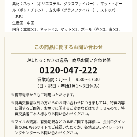
素材：ネット（ポリエステル、グラスファイバー）、マット・ボー
ル（ポリエチレン）、支え棒（グラスファイバー）、ストッパー
（P.P.）
生産国：中国
内容：本体×1、ネット×2、マット×1、ボール（赤×3、青×3、
白×3）、収納バッグ×1
配送日指定不可
この商品に関するお問い合わせ
JALとっておきの逸品 商品お問い合わせ係
0120-047-222
営業時間：月～土 9:30～17:30
（日・祝日・年始1月1～3日休み）
※携帯電話からもご利用いただけます。
※特典交換者以外の方からのお問い合わせにつきましては、特典内容
に関するご回答、お届けに関するご変更などはできませんので、特
典交換者ご本人様よりお問い合わせください。
※マイルの残高、有効期限などのJMBに関する詳細は、会員ログイン
後のJAL Webサイトでご確認いただくか、各地区JALマイレージバ
ンクセンターへお問い合わせください。