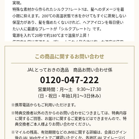
実現。
特殊な素材から作られたシルクフ?レート?は、髪へのダメージを最
小限に抑えます。200℃の高温状態で水をかけてもすぐに蒸発しない
保湿力があり、髪を傷めたくないけれど、ヘアアイロンを毎日使い
たい人に最適なプレートが「シルクプレート?」です。
電源を入れて20秒で約180℃まで温度が上昇！
使用中も常に高温をキープし、ムラなく髪全体に均一な温度で使用
できるため、1日中まとまるスタイリングを可能にしました。
約130?220℃まで10℃単位で設定することができます。
この商品に関するお問い合わせ
左右に動くプレートで毛先のワンカールもキレイにまとまります。
JALとっておきの逸品 商品お問い合わせ係
本体サイズ：約W288×D39×H62mm
0120-047-222
本体重量：約245g（本体のみ）
電源：AC100V 50/60Hz
営業時間：月～土 9:30～17:30
消費電力：48W
（日・祝日・年始1月1～3日休み）
コードの長さ：約2.5m
温度調節：約130～220℃（10℃単位で可能）
※携帯電話からもご利用いただけます。
※特典交換者以外の方からのお問い合わせにつきましては、特典内容
配送日指定不可
に関するご回答、お届けに関するご変更などはできませんので、特
典交換者ご本人様よりお問い合わせください。
※マイルの残高、有効期限などのJMBに関する詳細は、会員ログイン
後のJAL Webサイトでご確認いただくか、各地区JALマイレージバ