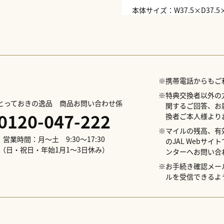
本体サイズ：W37.5×D37.5
本体重量：約8,000g
電源：交流100V 50/60Hz
消費電力：36W
コード長：2.25m
適応畳数（約）：23畳
最大運転音：60dB（A）
※携帯電話からもご
風量：900m?/h
風速：1.5m/秒
※特典交換者以外の
Lとっておきの逸品 商品お問い合わせ係
風量調節：3段階
関するご回答、お
0120-047-222
CADR：最大170m?/h
換者ご本人様より
配送日指定不可
※マイルの残高、有
営業時間：月～土 9:30～17:30
のJAL Webサ
（日・祝日・年始1月1～3日休み）
ンターへお問い合
※お手続き確認メールの
ルを受信できるよ