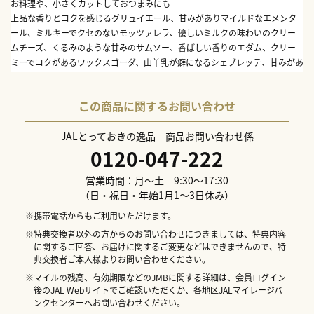
お料理や、小さくカットしておつまみにも
上品な香りとコクを感じるグリュイエール、甘みがありマイルドなエメンタ
ール、ミルキーでクセのないモッツァレラ、優しいミルクの味わいのクリー
ムチーズ、くるみのような甘みのサムソー、香ばしい香りのエダム、クリー
ミーでコクがあるワックスゴーダ、山羊乳が癖になるシェブレッテ、甘みがあ
り口当たりの良いミモレット、イタリアチーズの王様パルミジャーノ・レッジ
ャーノ。
この商品に関するお問い合わせ
内容量：スイス グリュイエールチーズ 100g、スイス エメンタール
チーズ 100g、ドイツ モッツァレラチーズ 100g、オーストラリア ク
JALとっておきの逸品 商品お問い合わせ係
リームチーズ 100g、デンマーク サムソーチーズ 100g、オランダ エ
0120-047-222
ダムソフトチーズ 100g、オランダ フリコ ワックスゴーダチーズ マ
イルド 100g、オランダ フリコ シェブレッテチーズマイルド 100g、
営業時間：月～土 9:30～17:30
オランダ ミモレットチーズマイルド 100g、イタリア パルミジャー
（日・祝日・年始1月1～3日休み）
ノレッジャーノチーズ 100g（各1）
本体サイズ：W25×D17×H16cm
※携帯電話からもご利用いただけます。
本体重量：2,000g
※特典交換者以外の方からのお問い合わせにつきましては、特典内容
生産国：スイス、ドイツ、オーストラリア、デンマーク、オランダ、
に関するご回答、お届けに関するご変更などはできませんので、特
イタリア
典交換者ご本人様よりお問い合わせください。
※マイルの残高、有効期限などのJMBに関する詳細は、会員ログイン
後のJAL Webサイトでご確認いただくか、各地区JALマイレージバ
ンクセンターへお問い合わせください。