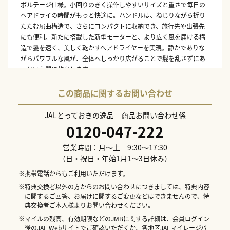
ボルテージ仕様。小回りのきく操作しやすいサイズと重さで毎日の
ヘアドライの時間がもっと快適に。ハンドルは、ねじりながら折り
たたむ屈曲構造で、さらにコンパクトに収納でき、旅行先や出張先
にも便利。新たに搭載した新型モーターと、より広く風を届ける構
造で髪を速く、美しく乾かすヘアドライヤーを実現。静かでありな
がらパワフルな風が、全体へしっかり広がることで髪を乱さずにあ
っという間に乾かします。
本体サイズ：W230×D49×H209mm
この商品に関するお問い合わせ
本体重量：約520g（電源コード、セット用ノズル含まず）
素材：〔本体〕PC＋ABS、ナイロン、ステンレス、シリコーンゴ
JALとっておきの逸品 商品お問い合わせ係
ム、アルミニウム、ポリアセタール〔セット用ノズル〕ナイロン
0120-047-222
〔付属品〕
営業時間：月～土 9:30～17:30
取扱説明書、保証書、セット用ノズル
（日・祝日・年始1月1～3日休み）
配送日指定不可
※携帯電話からもご利用いただけます。
※特典交換者以外の方からのお問い合わせにつきましては、特典内容
に関するご回答、お届けに関するご変更などはできませんので、特
典交換者ご本人様よりお問い合わせください。
※マイルの残高、有効期限などのJMBに関する詳細は、会員ログイン
後のJAL Webサイトでご確認いただくか、各地区JALマイレージバ