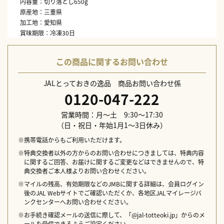
内容量：切り落とし650g
原産地：三重県
加工地：愛知県
賞味期限：冷凍30日
保存方法：冷凍
この商品に関するお問い合わせ
JALとっておきの逸品 商品お問い合わせ係
0120-047-222
営業時間：月～土 9:30～17:30
（日・祝日・年始1月1～3日休み）
※携帯電話からもご利用いただけます。
※特典交換者以外の方からのお問い合わせにつきましては、特典内容
に関するご回答、お届けに関するご変更などはできませんので、特
典交換者ご本人様よりお問い合わせください。
※マイルの残高、有効期限などのJMBに関する詳細は、会員ログイン
後のJAL Webサイトでご確認いただくか、各地区JALマイレージバ
ンクセンターへお問い合わせください。
※お手続き確認メールの送信に際して、「@jal-totteoki.jp」からのメ
ールを受信できるようご設定ください。