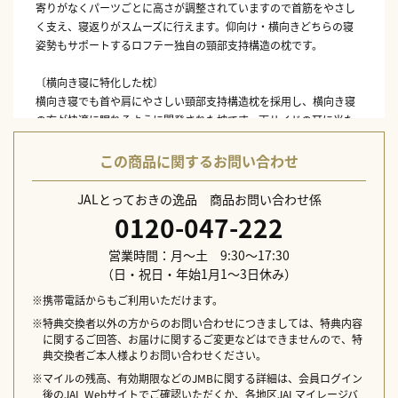
寄りがなくパーツごとに高さが調整されていますので首筋をやさし
く支え、寝返りがスムーズに行えます。仰向け・横向きどちらの寝
姿勢もサポートするロフテー独自の頸部支持構造の枕です。
〔横向き寝に特化した枕〕
横向き寝でも首や肩にやさしい頸部支持構造枕を採用し、横向き寝
の方が快適に眠れるように開発された枕です。両サイドの耳に当た
る部分にくぼみがあるので横向き寝が安定し、仰向けでも中身が片
寄らず朝まで理想的な寝姿勢を保てます。
この商品に関するお問い合わせ
〔横向き寝のメリット〕
JALとっておきの逸品 商品お問い合わせ係
腰がしっかりとベッドに沿って安定します。いびきの抑制にもつな
0120-047-222
がります。横向き寝専用枕と抱き枕を使用することで体圧が分散さ
れより快適にお休みいただけます。
営業時間：月～土 9:30～17:30
（日・祝日・年始1月1～3日休み）
本体サイズ：77×42cm
本体重量：約2,600g
※携帯電話からもご利用いただけます。
素材：外側地（二層構造）／上層・ポリエステル100%、下層・ポリ
※特典交換者以外の方からのお問い合わせにつきましては、特典内容
エステル100%
に関するご回答、お届けに関するご変更などはできませんので、特
ユニット側地／ポリエステル85%、綿15%
典交換者ご本人様よりお問い合わせください。
中身：ポリエチレン
※マイルの残高、有効期限などのJMBに関する詳細は、会員ログイン
生産国：中国
後のJAL Webサイトでご確認いただくか、各地区JALマイレージバ