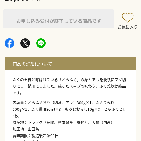
お申し込み受付が終了している商品です
お気に入り
ふくの王様と呼ばれている「とらふく」の身とアラを豪快にブツ切
りにし、鍋用にしました。残ったス－プで味わう、ふく雑炊は絶品
です。
内容量：とらふぐちり（切身、アラ）300g×1、ふぐつみれ
100g×1、ふく醤油30ml×3、もみじおろし10g×3、とらふぐヒレ
5枚
原産地：トラフグ（長崎、熊本県産：養殖）、大根（国産）
加工地：山口県
賞味期限：製造後冷凍90日