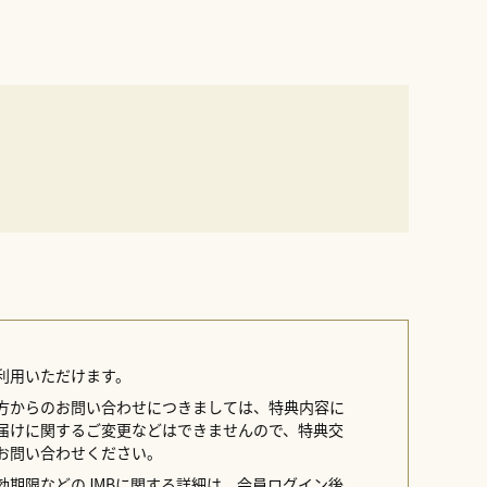
来ません。
商品の特性上、色・形に差がございます。
を得ず産地の変更やご注文の受付中止、商品の変更を
ます。
利用いただけます。
方からのお問い合わせにつきましては、特典内容に
届けに関するご変更などはできませんので、特典交
お問い合わせください。
効期限などのJMBに関する詳細は、会員ログイン後