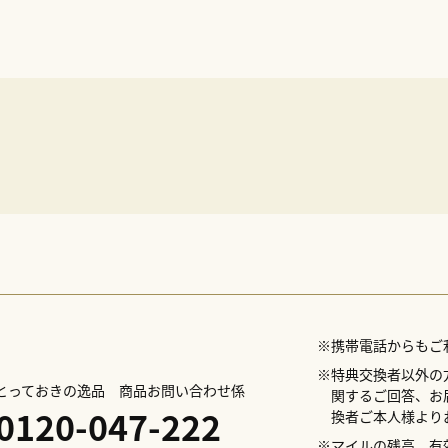
※お届け日の指定はお受け出
※農作物・果物類については
※天候不順などにより、やむ
させていただく場合がござい
※携帯電話からもご
※特典交換者以外の
Lとっておきの逸品 商品お問い合わせ係
関するご回答、お
0120-047-222
換者ご本人様より
※マイルの残高、有