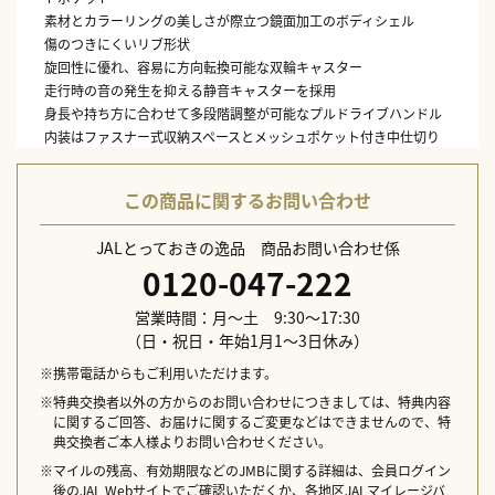
素材とカラーリングの美しさが際立つ鏡面加工のボディシェル
傷のつきにくいリブ形状
旋回性に優れ、容易に方向転換可能な双輪キャスター
走行時の音の発生を抑える静音キャスターを採用
身長や持ち方に合わせて多段階調整が可能なプルドライブハンドル
内装はファスナー式収納スペースとメッシュポケット付き中仕切り
を採用
内装には抗菌加工を施した生地を採用
この商品に関するお問い合わせ
不意な走行を防ぐキャスターストッパー付き
TSA対応のダイヤル式ファスナーロックを採用
JALとっておきの逸品 商品お問い合わせ係
本体サイズ：約W40×D25×H50cm
0120-047-222
本体重量：3.2kg
容量：37L
営業時間：月～土 9:30～17:30
機能：ファスナー開閉、天面にハンドル×1、前面にファスナーポケ
（日・祝日・年始1月1～3日休み）
ット×1（中にオープンポケット×3）、メイン気室＝荷抑えベルト
※携帯電話からもご利用いただけます。
×1、仕切り×1（仕切りにファスナーポケット×2）、ファスナー
※特典交換者以外の方からのお問い合わせにつきましては、特典内容
式仕切り×1（仕切りにファスナーポケット×1）
に関するご回答、お届けに関するご変更などはできませんので、特
素材：ABS混合樹脂
典交換者ご本人様よりお問い合わせください。
生産国：中国
※マイルの残高、有効期限などのJMBに関する詳細は、会員ログイン
後のJAL Webサイトでご確認いただくか、各地区JALマイレージバ