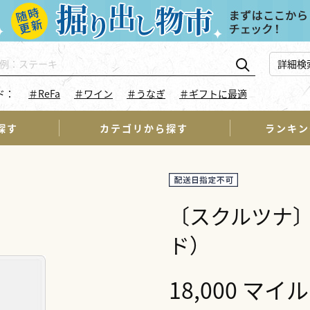
詳細検
ド：
＃ReFa
＃ワイン
＃うなぎ
＃ギフトに最適
探す
カテゴリから探す
ランキン
〔スクルツナ〕I
ド）
18,000 マイル