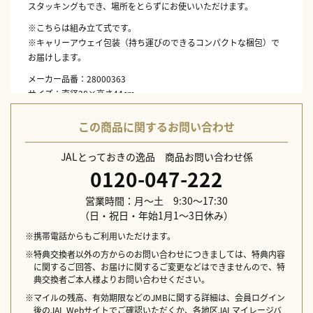
スタッキングもでき、場所をとらずにお使いいただけます。
※こちらは組み立て式です。
※キャリーアウェイ包装（持ち運びのできるコンパクトな梱包）で
お届けします。
メーカー品番：28000363
サイズ：直径38×高さ44cm
材質：木（バーチ材／ホワイトラッカー仕上げ）
生産国：フィンランド
この商品に関するお問い合わせ
JALとっておきの逸品 商品お問い合わせ係
0120-047-222
営業時間：月～土 9:30～17:30
（日・祝日・年始1月1～3日休み）
※携帯電話からもご利用いただけます。
※特典交換者以外の方からのお問い合わせにつきましては、特典内容
に関するご回答、お届けに関するご変更などはできませんので、特
典交換者ご本人様よりお問い合わせください。
※マイルの残高、有効期限などのJMBに関する詳細は、会員ログイン
後のJAL Webサイトでご確認いただくか、各地区JALマイレージバ