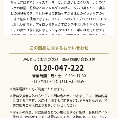
サッと伸ばすハンディスチーマーは、丸洗いしにくいカーテンやソ
ファの除菌、花粉などのアレルゲンの除去、タバコ臭やペット臭な
どの消臭もでき、忙しい平日の衣類ケアから休日のインテリアのケ
アまで幅広く使用できます。さらに、2WAYタイプのアイロンミトン
は忙しい朝でも、アイロン台を出さずにシワ伸ばしを手早くサポー
ト。お出かけ前に気になるシワをみつけたら、手にはめるだけです
ぐにアイロンがけができる、アイロン／衣類スチーマー用ミトンで
す。
この商品に関するお問い合わせ
〔ハンディスチーマー〕
本体サイズ：W93×H217×D110〔mm〕
JALとっておきの逸品 商品お問い合わせ係
本体重量：750g
0120-047-222
素材：ナイロン／ポリカーボネート／ステンレススチール
生産国：中国
営業時間：月～土 9:30～17:30
（日・祝日・年始1月1～3日休み）
〔アイロンミトン〕
商品サイズ：W140×H235×D20〔mm〕、約55g
※携帯電話からもご利用いただけます。
（収納用巾着サイズ：W350×H310〔mm〕）
※特典交換者以外の方からのお問い合わせにつきましては、特典内容
材質：表地／綿100％（表面アルミコーティング）、クッション材／
に関するご回答、お届けに関するご変更などはできませんので、特
ポリウレタンフォーム
典交換者ご本人様よりお問い合わせください。
耐熱温度：200℃
※マイルの残高、有効期限などのJMBに関する詳細は、会員ログイン
後のJAL Webサイトでご確認いただくか、各地区JALマイレージバ