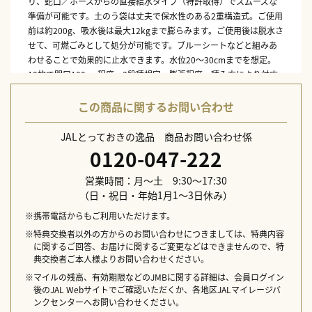
り、蛇口／ホースからの直接給水タイプ（特許取得）でスムーズな
準備が可能です。土のう袋は丈夫で保水性のある2重構造式。ご使用
前は約200g、吸水後は最大12kgまで膨らみます。ご使用後は脱水さ
せて、可燃ごみとして処分が可能です。ブルーシートなどと組みあ
わせることで効果的に止水できます。水位20～30cmまでを想定。
10枚で間口100cm程度、3段積想定、膨張程度、積み方により対応
間口・対応水位は変化します。
※海水に対する使用や海水での膨張には対応していません。
この商品に関するお問い合わせ
本体サイズ：W40×H60cm
JALとっておきの逸品 商品お問い合わせ係
本体重量：200g（吸水後最大12,000g）
0120-047-222
素材：外装／ポリエステル100％（不織布2層）、中材／高吸水性樹
脂
営業時間：月～土 9:30～17:30
生産国：中国
（日・祝日・年始1月1～3日休み）
配送日指定不可
※携帯電話からもご利用いただけます。
※特典交換者以外の方からのお問い合わせにつきましては、特典内容
に関するご回答、お届けに関するご変更などはできませんので、特
典交換者ご本人様よりお問い合わせください。
※マイルの残高、有効期限などのJMBに関する詳細は、会員ログイン
後のJAL Webサイトでご確認いただくか、各地区JALマイレージバ
ンクセンターへお問い合わせください。