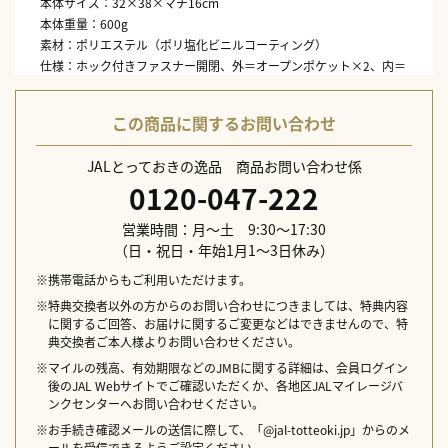
本体サイズ：32×38×マチ16cm
本体重量：600g
素材：ポリエステル（ポリ塩化ビニルコーティング）
仕様：ホック付きファスナー開閉、外＝オープンポケット×2、内＝
オープンポケット×2
生産国：フィリピン製
この商品に関するお問い合わせ
※メーカー生産事情により一部商品のデザイン・仕様が変更になる
JALとっておきの逸品 商品お問い合わせ係
場合がございます。
0120-047-222
営業時間：月～土 9:30～17:30
（日・祝日・年始1月1～3日休み）
※携帯電話からもご利用いただけます。
※特典交換者以外の方からのお問い合わせにつきましては、特典内容
に関するご回答、お届けに関するご変更などはできませんので、特
典交換者ご本人様よりお問い合わせください。
※マイルの残高、有効期限などのJMBに関する詳細は、会員ログイン
後のJAL Webサイトでご確認いただくか、各地区JALマイレージバ
ンクセンターへお問い合わせください。
※お手続き確認メールの送信に際して、「@jal-totteoki.jp」からのメ
ールを受信できるようご設定ください。