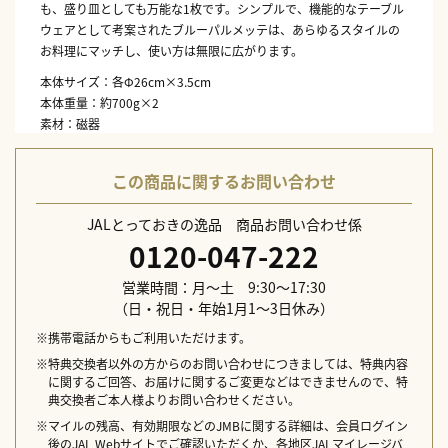
も、盛り皿としても万能な1枚です。シンプルで、機能的なテーブル
ウェアとして考案されたブルーパルメッテは、あらゆるスタイルの
お料理にマッチし、使い方は無限に広がります。
本体サイズ：各Φ26cm×3.5cm
本体重量：約700g×2
素材：磁器
生産国：タイ
配送日指定不可
この商品に関するお問い合わせ
JALとっておきの逸品 商品お問い合わせ係
0120-047-222
営業時間：月～土 9:30～17:30
（日・祝日・年始1月1～3日休み）
※携帯電話からもご利用いただけます。
※特典交換者以外の方からのお問い合わせにつきましては、特典内容
に関するご回答、お届けに関するご変更などはできませんので、特
典交換者ご本人様よりお問い合わせください。
※マイルの残高、有効期限などのJMBに関する詳細は、会員ログイン
後のJAL Webサイトでご確認いただくか、各地区JALマイレージバ