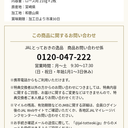
内容量：ロース肉 210g×2枚
原産地：宮崎県
加工地：和歌山県
賞味期限：加工日より冷凍30日
保存方法：冷凍保存
この商品に関するお問い合わせ
JALとっておきの逸品 商品お問い合わせ係
0120-047-222
営業時間：月～土 9:30～17:30
（日・祝日・年始1月1～3日休み）
※携帯電話からもご利用いただけます。
※特典交換者以外の方からのお問い合わせにつきましては、特典内容
に関するご回答、お届けに関するご変更などはできませんので、特
典交換者ご本人様よりお問い合わせください。
※マイルの残高、有効期限などのJMBに関する詳細は、会員ログイン
後のJAL Webサイトでご確認いただくか、各地区JALマイレージバ
ンクセンターへお問い合わせください。
※お手続き確認メールの送信に際して、「@jal-totteoki.jp」からのメ
ールを受信できるようご設定ください。