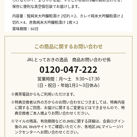
保存に便利な真空個包装でお届けします。
内容量：鮭純米大吟醸粕漬け 2切れ×2、カレイ純米大吟醸粕漬け 2
切れ×4、赤魚純米大吟醸粕漬け 1枚×2
賞味期限：60日
保存方法：冷凍
この商品に関するお問い合わせ
JALとっておきの逸品 商品お問い合わせ係
0120-047-222
営業時間：月～土 9:30～17:30
（日・祝日・年始1月1～3日休み）
※携帯電話からもご利用いただけます。
※特典交換者以外の方からのお問い合わせにつきましては、特典内容
に関するご回答、お届けに関するご変更などはできませんので、特
典交換者ご本人様よりお問い合わせください。
※マイルの残高、有効期限などのJMBに関する詳細は、会員ログイン
後のJAL Webサイトでご確認いただくか、各地区JALマイレージバ
ンクセンターへお問い合わせください。