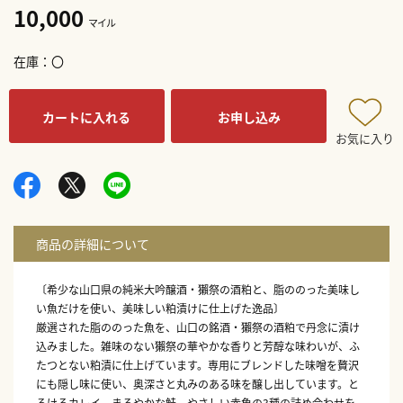
10,000
マイル
在庫
〇
カートに入れる
お申し込み
お気に入り
〔希少な山口県の純米大吟醸酒・獺祭の酒粕と、脂ののった美味し
い魚だけを使い、美味しい粕漬けに仕上げた逸品〕
厳選された脂ののった魚を、山口の銘酒・獺祭の酒粕で丹念に漬け
込みました。雑味のない獺祭の華やかな香りと芳醇な味わいが、ふ
たつとない粕漬に仕上げています。専用にブレンドした味噌を贅沢
にも隠し味に使い、奥深さと丸みのある味を醸し出しています。と
ろけるカレイ、まろやかな鮭、やさしい赤魚の3種の詰め合わせを、